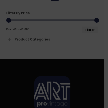
Filter By Price
Prix
Prix
Prix :
€0
—
€3.000
Filtrer
min
max
Product Categories