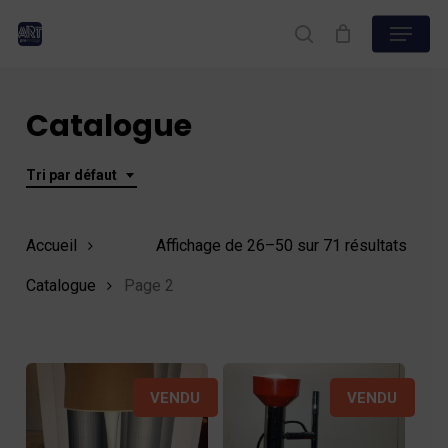
Skip
Menu
to
search
Close
main
Menu
content
Catalogue
Tri par défaut
Accueil
Affichage de 26–50 sur 71 résultats
Catalogue
Page 2
VENDU
VENDU