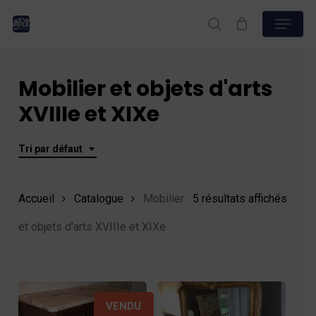
Skip
Menu
to
search
Close
main
Menu
content
Mobilier et objets d'arts
XVIIIe et XIXe
Tri par défaut
Accueil
Catalogue
Mobilier
5 résultats affichés
et objets d'arts XVIIIe et XIXe
VENDU