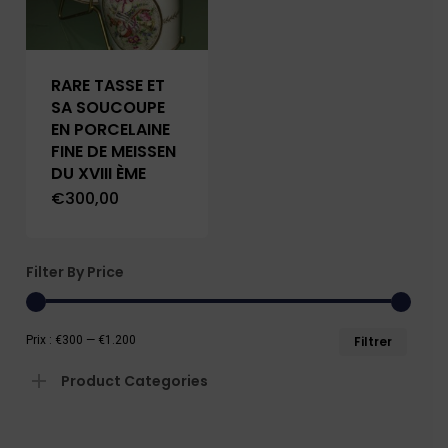
RARE TASSE ET
SA SOUCOUPE
EN PORCELAINE
FINE DE MEISSEN
DU XVIII ÈME
€
300,00
Filter By Price
Prix
Prix
Prix :
€300
—
€1.200
Filtrer
min
max
Product Categories