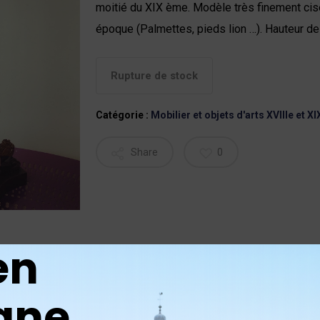
moitié du XIX ème. Modèle très finement cise
époque (Palmettes, pieds lion …). Hauteur 
Rupture de stock
Catégorie :
Mobilier et objets d'arts XVIIIe et XI
Share
0
en
gne