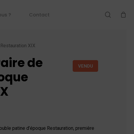
search
ous ?
Contact
Restauration XIX
aire de
VENDU
poque
IX
double patine d’époque Restauration, première