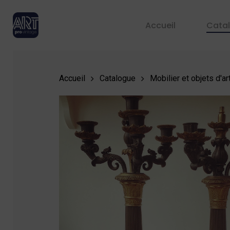
Skip
to
Accueil
Cata
main
content
Accueil
Catalogue
Mobilier et objets d'ar
Hit enter to search or ESC to close