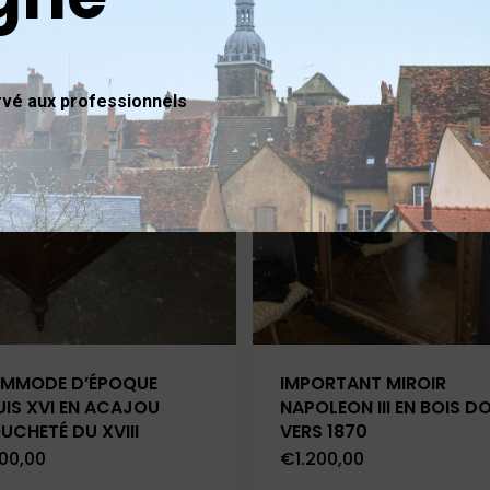
VENDU
é aux professionnels
MMODE D’ÉPOQUE
IMPORTANT MIROIR
UIS XVI EN ACAJOU
NAPOLEON III EN BOIS D
UCHETÉ DU XVIII
VERS 1870
00,00
€
1.200,00