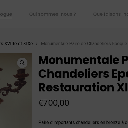
logue
Qui sommes-nous ?
Que faisons-n
ts XVIIIe et XIXe
Monumentale Paire de Chandeliers Epoque 
Monumentale P
Chandeliers E
Restauration X
€
700,00
Paire d’importants chandeliers en bronze à 