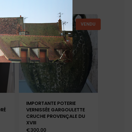
VENDU
IMPORTANTE POTERIE
ORÉ
VERNISSÉE GARGOULETTE
CRUCHE PROVENÇALE DU
XVIII
€
300,00