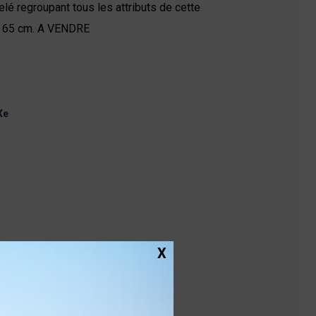
lé regroupant tous les attributs de cette
de 65 cm. A VENDRE
Xe
X