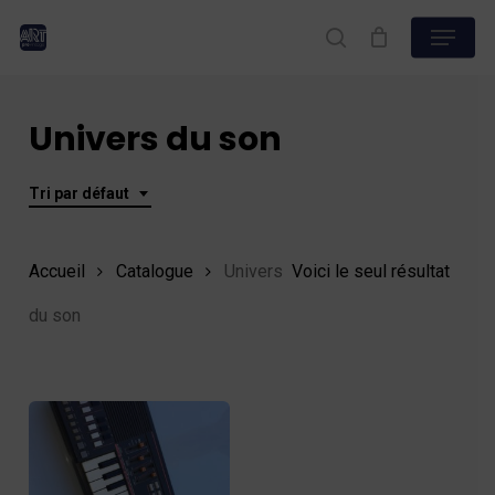
Skip
Menu
to
search
Close
main
Menu
content
Univers du son
Tri par défaut
Accueil
Catalogue
Univers
Voici le seul résultat
du son