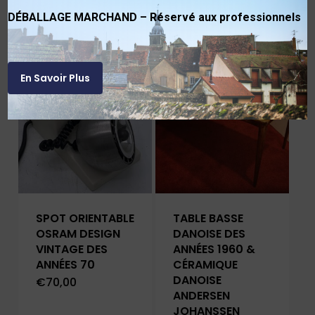
DÉBALLAGE MARCHAND – Réservé aux professionnels
Produits similaires
En Savoir Plus
VENDU
SPOT ORIENTABLE
TABLE BASSE
OSRAM DESIGN
DANOISE DES
VINTAGE DES
ANNÉES 1960 &
ANNÉES 70
CÉRAMIQUE
DANOISE
€
70,00
ANDERSEN
JOHANSSEN