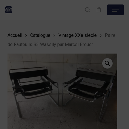
Skip
Menu
to
search
Close
main
Menu
content
Accueil
Catalogue
Vintage XXe siècle
Paire
de Fauteuils B3 Wassily par Marcel Breuer