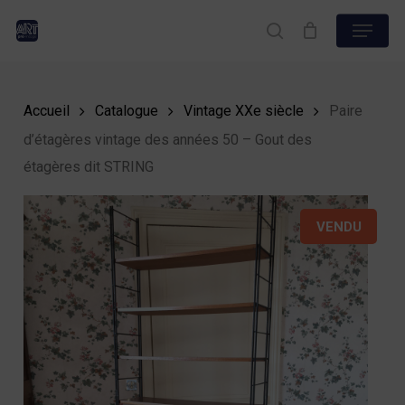
Skip
Menu
to
search
Close
main
Menu
content
Accueil
Catalogue
Vintage XXe siècle
Paire
d’étagères vintage des années 50 – Gout des
étagères dit STRING
VENDU