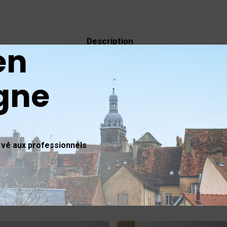
Description
en
gne
ues Villon 1953, sur papier vélin, il présente quelques usures 
9 cm
é aux professionnels