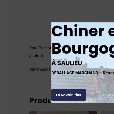
Chiner 
Bourgo
Rare Pochoir Cubiste « Noblesse » signé de Jacq
photos).
À SAULIEU
Dimensions (hors cadre) d’environ 27,5 cm X 1
DÉBALLAGE MARCHAND – Réserv
En Savoir Plus
Produits similaires