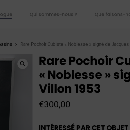
logue
Qui sommes-nous ?
Que faisons-n
essins
Rare Pochoir Cubiste « Noblesse » signé de Jacques 
Rare Pochoir C
« Noblesse » s
Villon 1953
€
300,00
INTÉRESSÉ PAR CET OBJET 