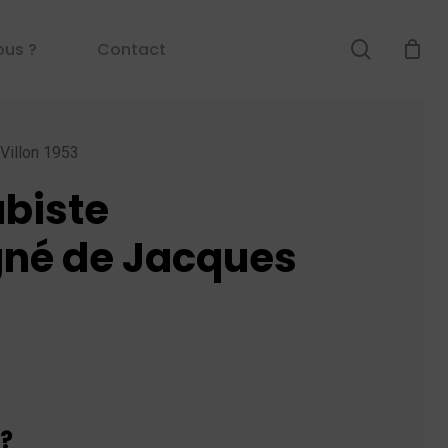
search
ous ?
Contact
Villon 1953
ubiste
igné de Jacques
?