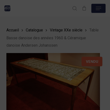
Skip
Menu
to
search
Close
main
Menu
content
Accueil
Catalogue
Vintage XXe siècle
Table
Basse danoise des années 1960 & Céramique
danoise Andersen Johanssen
VENDU