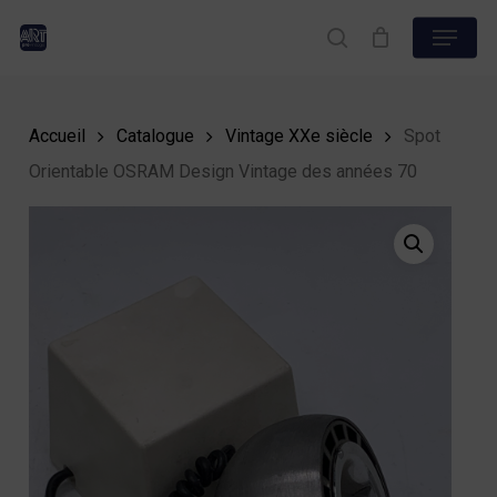
Skip
Menu
to
search
Close
main
Menu
content
Accueil
Catalogue
Vintage XXe siècle
Spot
Orientable OSRAM Design Vintage des années 70